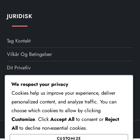
t
s
JURIDISK
p
a
Tag Kontakt
Vilkår Og Betingelser
g
Dit Privatliv
i
Hvem Vi Er
We respect your privacy
n
Cookies help us improve your experience, deliver
Cookiepolitik
a
personalized content, and analyze traffic. You can
choose which cookies to allow by clicking
t
Customize
. Click
Accept All
to consent or
Reject
All
to decline non-essential cookies.
i
Theme Cube Blog by
Kantipur Themes
CUSTOMIZE