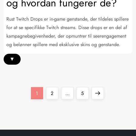
og hvordan fungerer de?
Rust Twitch Drops er in-game genstande, der tildeles spillere
for at se specifikke Twitch streams. Disse drops er en del af
kampagnebegivenheder, der opmuntrer til seerengagement
og belønner spillere med eksklusive skins og genstande.
▾
P
Page
Page
Page
Next
1
2
…
5
o
page
s