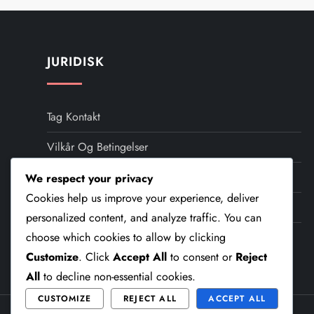
JURIDISK
Tag Kontakt
Vilkår Og Betingelser
Dit Privatliv
We respect your privacy
Cookies help us improve your experience, deliver
Hvem Vi Er
personalized content, and analyze traffic. You can
Cookiepolitik
choose which cookies to allow by clicking
Customize
. Click
Accept All
to consent or
Reject
All
to decline non-essential cookies.
CUSTOMIZE
REJECT ALL
ACCEPT ALL