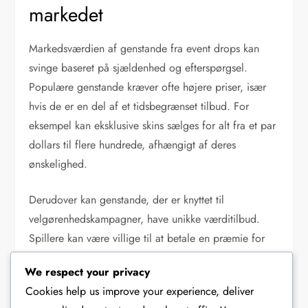
markedet
Markedsværdien af genstande fra event drops kan
svinge baseret på sjældenhed og efterspørgsel.
Populære genstande kræver ofte højere priser, især
hvis de er en del af et tidsbegrænset tilbud. For
eksempel kan eksklusive skins sælges for alt fra et par
dollars til flere hundrede, afhængigt af deres
ønskelighed.
Derudover kan genstande, der er knyttet til
velgørenhedskampagner, have unikke værditilbud.
Spillere kan være villige til at betale en præmie for
genstande, der bidrager til en god sag, hvilket
We respect your privacy
forbedrer både deres gameplay-oplevelse og deres
Cookies help us improve your experience, deliver
følelse af fællesskabsengagement.