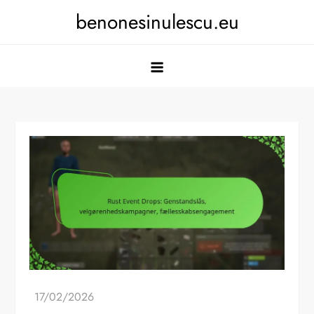
Skip
benonesinulescu.eu
to
content