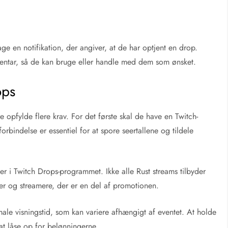
age en notifikation, der angiver, at de har optjent en drop.
-inventar, så de kan bruge eller handle med dem som ønsket.
ops
re opfylde flere krav. For det første skal de have en Twitch-
rbindelse er essentiel for at spore seertallene og tildele
ger i Twitch Drops-programmet. Ikke alle Rust streams tilbyder
ger og streamere, der er en del af promotionen.
male visningstid, som kan variere afhængigt af eventet. At holde
 at låse op for belønningerne.