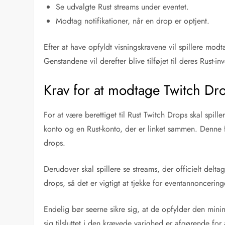
Se udvalgte Rust streams under eventet.
Modtag notifikationer, når en drop er optjent.
Efter at have opfyldt visningskravene vil spillere modt
Genstandene vil derefter blive tilføjet til deres Rust
Krav for at modtage Twitch Dr
For at være berettiget til Rust Twitch Drops skal spille
konto og en Rust-konto, der er linket sammen. Denne fo
drops.
Derudover skal spillere se streams, der officielt delta
drops, så det er vigtigt at tjekke for eventannoncerin
Endelig bør seerne sikre sig, at de opfylder den mini
sig tilsluttet i den krævede varighed er afgørende for