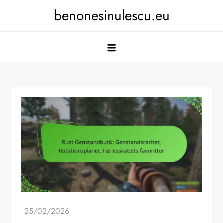
Skip
benonesinulescu.eu
to
content