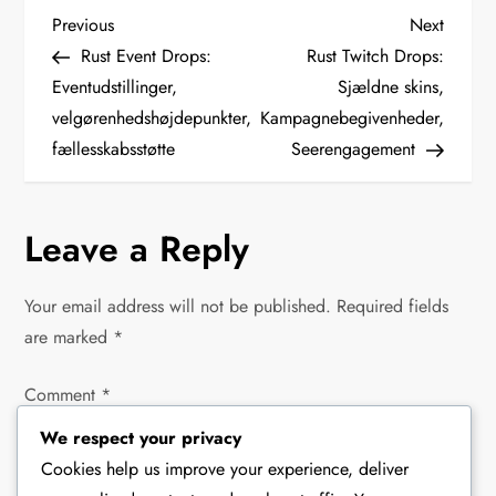
P
Previous
Next
Previous
Next
Post
Post
Rust Event Drops:
Rust Twitch Drops:
o
Eventudstillinger,
Sjældne skins,
velgørenhedshøjdepunkter,
Kampagnebegivenheder,
s
fællesskabsstøtte
Seerengagement
t
n
Leave a Reply
a
Your email address will not be published.
Required fields
v
are marked
*
i
Comment
*
g
We respect your privacy
Cookies help us improve your experience, deliver