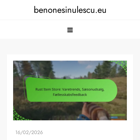
Skip
benonesinulescu.eu
to
content