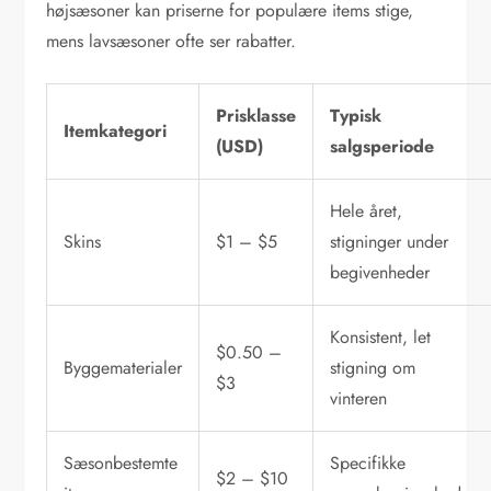
højsæsoner kan priserne for populære items stige,
mens lavsæsoner ofte ser rabatter.
Prisklasse
Typisk
Itemkategori
(USD)
salgsperiode
Hele året,
Skins
$1 – $5
stigninger under
begivenheder
Konsistent, let
$0.50 –
Byggematerialer
stigning om
$3
vinteren
Sæsonbestemte
Specifikke
$2 – $10