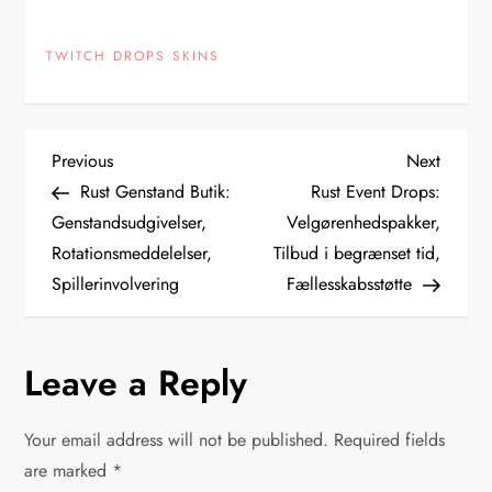
TWITCH DROPS SKINS
P
Previous
Next
Previous
Next
Post
Post
Rust Genstand Butik:
Rust Event Drops:
o
Genstandsudgivelser,
Velgørenhedspakker,
Rotationsmeddelelser,
Tilbud i begrænset tid,
s
Spillerinvolvering
Fællesskabsstøtte
t
n
Leave a Reply
a
Your email address will not be published.
Required fields
v
are marked
*