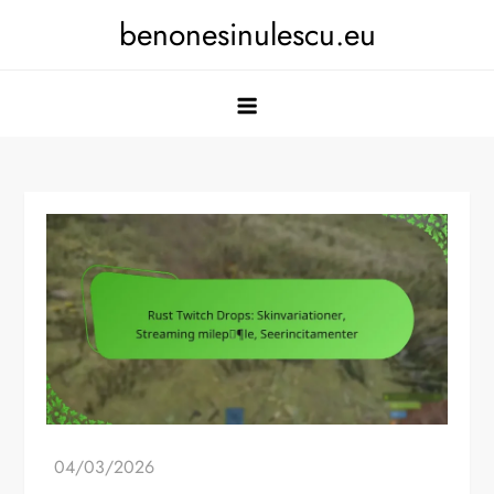
Skip
benonesinulescu.eu
to
content